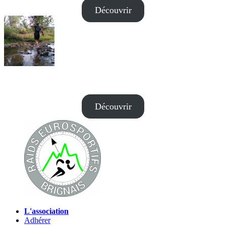
Découvrir
8KM
Découvrir
L'association
Adhérer