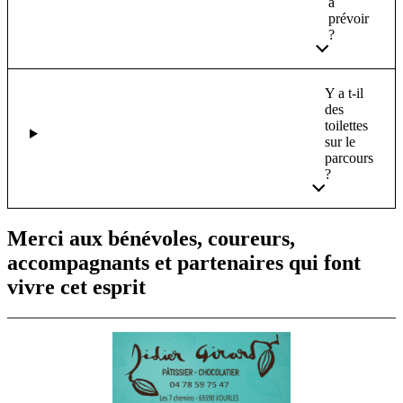
à
prévoir
?
Y a t-il
des
toilettes
sur le
parcours
?
Merci aux bénévoles, coureurs,
accompagnants et partenaires qui font
vivre cet esprit