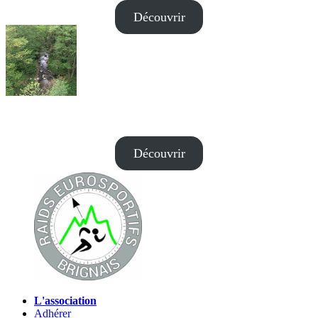
Découvrir
25KM
Découvrir
L'association
Adhérer